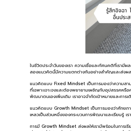
ในชีวิตประจำวันของเรา ความเชื่อและทัศนคติที่เรามี
สองแนวคิดนี้มีความแตกต่างกันอย่างสำคัญและส่งผ
แนวคิดแบบ Fixed Mindset เป็นการมองว่าความสามารถ
ที่เฉพาะเจาะจงและต้องพยายามเผชิญกับอุปสรรคหรือค
พัฒนาตนเองเพิ่มเติม เราอาจจำกัดเป้าหมายและการเต
แนวคิดแบบ Growth Mindset เป็นการมองว่าศักยภาพของ
เหลวเป็นส่วนหนึ่งของกระบวนการพัฒนาและเรียนรู้ เ
การมี Growth Mindset ส่งผลให้เรามีพร้อมในการเรียน