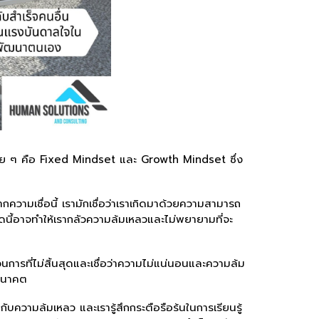
นบ่อย ๆ คือ Fixed Mindset และ Growth Mindset ซึ่ง
มเชื่อนี้ เรามักเชื่อว่าเราเกิดมาด้วยความสามารถ
นี้อาจทำให้เรากลัวความล้มเหลวและไม่พยายามที่จะ
ารที่ไม่สิ้นสุดและเชื่อว่าความไม่แน่นอนและความล้ม
นอนาคต
ความล้มเหลว และเรารู้สึกกระตือรือร้นในการเรียนรู้