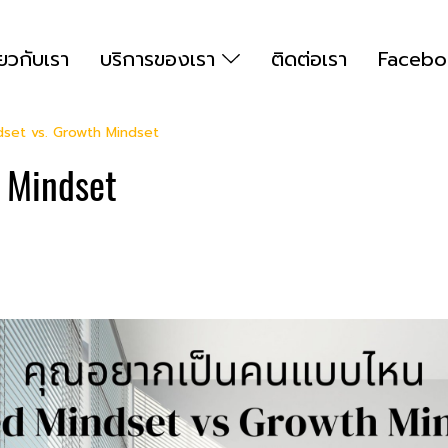
่ยวกับเรา
บริการของเรา
ติดต่อเรา
Facebo
dset vs. Growth Mindset
h Mindset