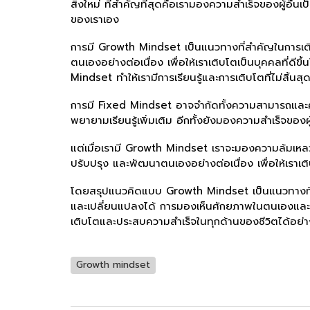
สิ่งใหม่ ที่สำคัญที่สุดคือเรามองความสำเร็จของผู้อื
ของเราเอง
การมี Growth Mindset เป็นแนวทางที่สำคัญในการเต
ตนเองอย่างต่อเนื่อง เพื่อให้เราเติบโตเป็นบุคคลที่ดี
Mindset ทำให้เรามีการเรียนรู้และการเติบโตที่ไม่ส
การมี Fixed Mindset อาจจำกัดทั้งความสามารถและคว
พยายามเรียนรู้เพิ่มเติม อีกทั้งยังมองความสำเร็จของ
แต่เมื่อเรามี Growth Mindset เราจะมองความล้มเหล
ปรับปรุง และพัฒนาตนเองอย่างต่อเนื่อง เพื่อให้เราเ
โดยสรุปแนวคิดแบบ Growth Mindset เป็นแนวทางที่สำ
และเปลี่ยนแปลงได้ การมองเห็นศักยภาพในตนเองและค
เติบโตและประสบความสำเร็จในทุกด้านของชีวิตได้อย่าง
Growth mindset