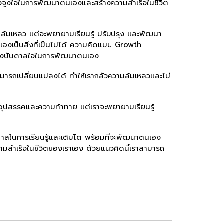
างแรงจูงใจในการพัฒนาตนเองและสร้างความสำเร็จในชีวิต
ล้มเหลว แต่จะพยายามเรียนรู้ ปรับปรุง และพัฒนา
ตนเองเป็นสิ่งที่เป็นไปได้ ความคิดแบบ Growth
็นแรงบันดาลใจในการพัฒนาตนเอง
ารถเปลี่ยนแปลงได้ ทำให้เรากลัวความล้มเหลวและไม่
อุปสรรคและความท้าทาย แต่เราจะพยายามเรียนรู้
สในการเรียนรู้และเติบโต พร้อมที่จะพัฒนาตนเอง
สำเร็จในชีวิตของเราเอง ด้วยแนวคิดนี้เราสามารถ